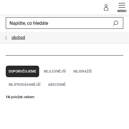
Přejít
na
obsah
Hledat
obchod
Ř
a
DOPORUČUJEME
NEJLEVNĚJŠÍ
NEJDRAŽŠÍ
z
e
NEJPRODÁVANĚJŠÍ
ABECEDNĚ
n
í
14
položek celkem
p
V
r
ý
o
p
d
i
u