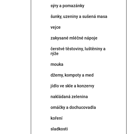
p
sýry a pomazánky
a
n
šunky, uzeniny a sušená masa
e
vejce
l
zakysané mléčné nápoje
čerstvé těstoviny, luštěniny a
rýže
mouka
džemy, kompoty a med
jídlo ve skle a konzervy
nakládaná zelenina
omáčky a dochucovadla
koření
sladkosti