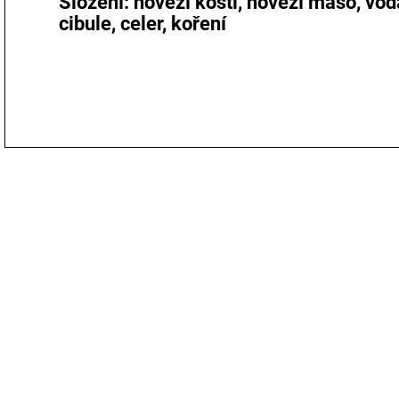
Složení
: hovězí kosti, hovězí maso, vod
cibule,
celer
, koření