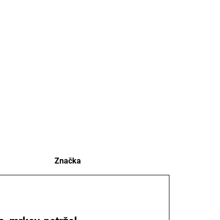
ml
ILNÍ INFORMACE
TISK
ZEPTAT SE
Značka