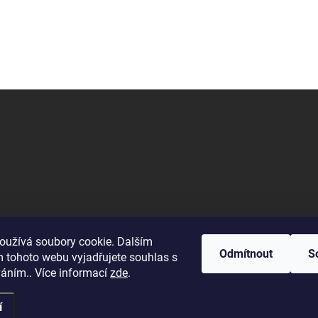
oužívá soubory cookie. Dalším
Odmítnout
S
 tohoto webu vyjadřujete souhlas s
na restauraci. Na vyžádání vám poskytne informace o vašem jídle.
váním.. Více informací
zde
.
í