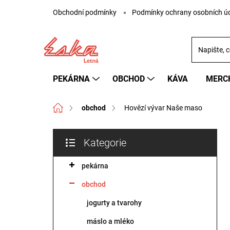
Přejít
Obchodní podmínky
Podmínky ochrany osobních ú
na
obsah
PEKÁRNA
OBCHOD
KÁVA
MERC
Domů
obchod
Hovězí vývar Naše maso
P
Kategorie
o
Přeskočit
s
kategorie
pekárna
t
r
obchod
a
n
jogurty a tvarohy
n
máslo a mléko
í