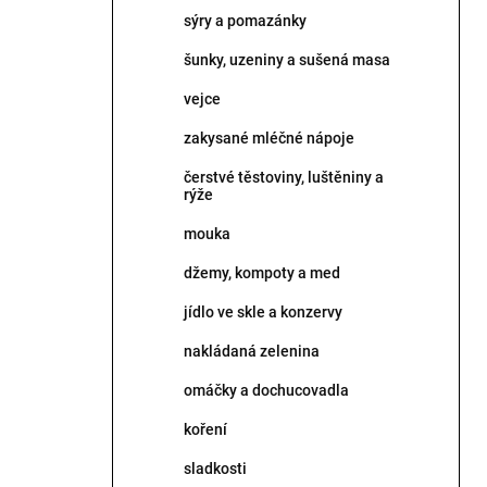
p
sýry a pomazánky
a
n
šunky, uzeniny a sušená masa
e
vejce
l
zakysané mléčné nápoje
čerstvé těstoviny, luštěniny a
rýže
mouka
džemy, kompoty a med
jídlo ve skle a konzervy
nakládaná zelenina
omáčky a dochucovadla
koření
sladkosti