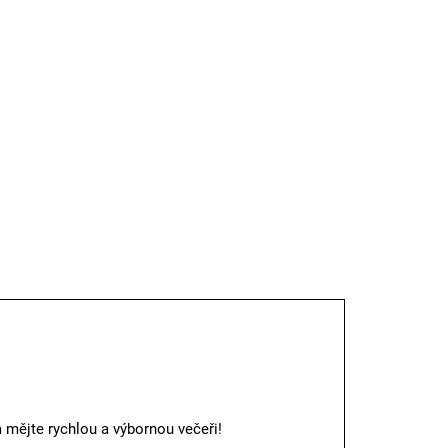
g
ILNÍ INFORMACE
TISK
ZEPTAT SE
a mějte rychlou a výbornou večeři!