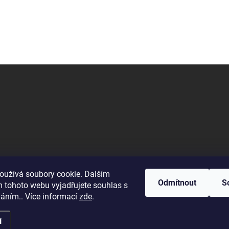
oužívá soubory cookie. Dalším
Odmítnout
S
 tohoto webu vyjadřujete souhlas s
na restauraci. Na vyžádání vám poskytne informace o vašem jídle.
váním.. Více informací
zde
.
í