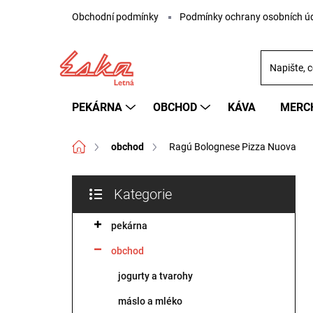
Přejít
Obchodní podmínky
Podmínky ochrany osobních ú
na
obsah
PEKÁRNA
OBCHOD
KÁVA
MERC
Domů
obchod
Ragú Bolognese Pizza Nuova
P
Kategorie
o
Přeskočit
s
kategorie
pekárna
t
r
obchod
a
n
jogurty a tvarohy
n
máslo a mléko
í