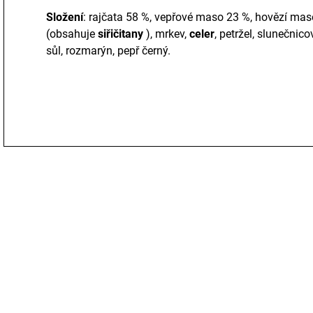
Složení
: rajčata 58 %, vepřové maso 23 %, hovězí mas
(obsahuje
siřičitany
), mrkev,
celer
, petržel, slunečnico
sůl, rozmarýn, pepř černý.