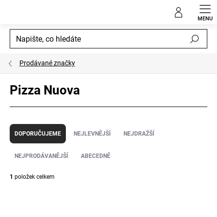
Přejít
na
obsah
Hledat
Prodávané značky
Pizza Nuova
Ř
a
DOPORUČUJEME
NEJLEVNĚJŠÍ
NEJDRAŽŠÍ
z
e
NEJPRODÁVANĚJŠÍ
ABECEDNĚ
n
í
1
položek celkem
p
V
r
ý
o
p