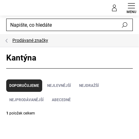
Přejít
na
obsah
Hledat
Prodávané značky
Kantýna
Ř
a
DOPORUČUJEME
NEJLEVNĚJŠÍ
NEJDRAŽŠÍ
z
e
NEJPRODÁVANĚJŠÍ
ABECEDNĚ
n
í
1
položek celkem
p
V
r
ý
o
p