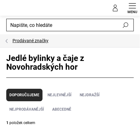
Přejít
na
obsah
Hledat
Prodávané značky
Jedlé bylinky a čaje z
Novohradských hor
Ř
a
DOPORUČUJEME
NEJLEVNĚJŠÍ
NEJDRAŽŠÍ
z
e
NEJPRODÁVANĚJŠÍ
ABECEDNĚ
n
í
1
položek celkem
p
V
r