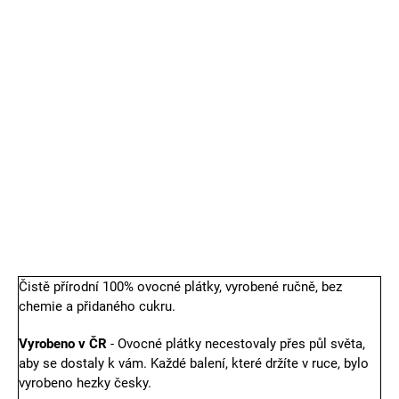
druh
cena:
−
+
Přidat do košíku
50g
DETAILNÍ INFORMACE
TISK
ZEPTAT SE
Čistě přírodní 100% ovocné plátky, vyrobené ručně, bez
chemie a přidaného cukru.
Vyrobeno v ČR
- Ovocné plátky necestovaly přes půl světa,
aby se dostaly k vám. Každé balení, které držíte v ruce, bylo
vyrobeno hezky česky.