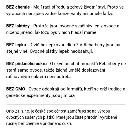
BEZ chemie
- Mají rádi přírodu a zdravý životní styl. Proto ve
výrobcích nenajdeš žádné konzervanty ani umělé látky.
BEZ laktózy
- Protože jsou ovocné svačinky jen z ovoce a
ničeho jiného, laktózu bys v nich hledal marně.
BEZ lepku
- Držíš bezlepkovou dietu? V Rebarberry jsou na
stejné vlně. Ovocné plátky lepek neobsahují.
BEZ přidaného cukru
- O skvělou chuť produktů Rebarberry se
stará samo ovoce, takže žádné umělé doslazování
rafinovaným cukrem není potřeba.
BEZ GMO
- Ovoce odebírají od farmářů, kteří se drží tradice a
genetické experimenty jsou jim cizí.
Orio 21, s.r.o. je česká společnost zaměřující se na výrobu
ovocných sušených plátků, které jsou čistě přírodní, vyrobené
ručně, bez chemie a přidaného cukru.