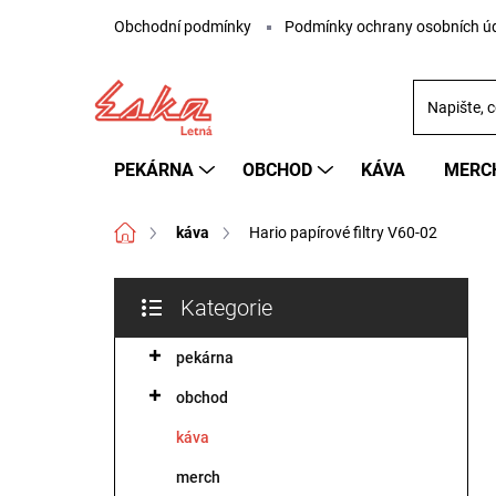
Přejít
Obchodní podmínky
Podmínky ochrany osobních ú
na
obsah
PEKÁRNA
OBCHOD
KÁVA
MERC
Domů
káva
Hario papírové filtry V60-02
P
Kategorie
o
Přeskočit
s
kategorie
pekárna
t
r
obchod
a
n
káva
n
merch
í