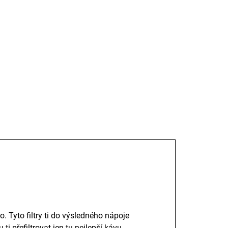
ILNÍ INFORMACE
TISK
ZEPTAT SE
o. Tyto filtry ti do výsledného nápoje
 přefiltrovat jen tu nejlepší kávu.