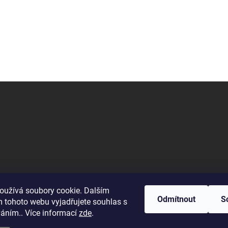
oužívá soubory cookie. Dalším
Odmítnout
S
 tohoto webu vyjadřujete souhlas s
na restauraci. Na vyžádání vám poskytne informace o vašem jídle.
váním.. Více informací
zde
.