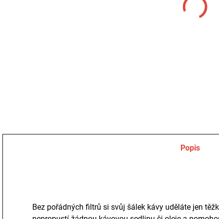
DETA
Popis
Bez pořádných filtrů si svůj šálek kávy uděláte jen těžk
nepropustí žádnou kávovou sedlinu či oleje a pomohou ti