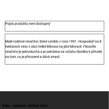
TISK
ZEPTAT SE
Popis produktu není dostupný
Malé rodinné vinařství, které vzniklo v roce 1991.
Hospodaří na 8
hektarech vinic v obci Velké Bílovice na jižní Moravě.
Filosofie
vinařství je jednoduchá a je založena na vztahu člověka k přírodě,
na tom, co je přirozené a dává smysl.
Z
á
p
Eska – pekárna, obchod, káva