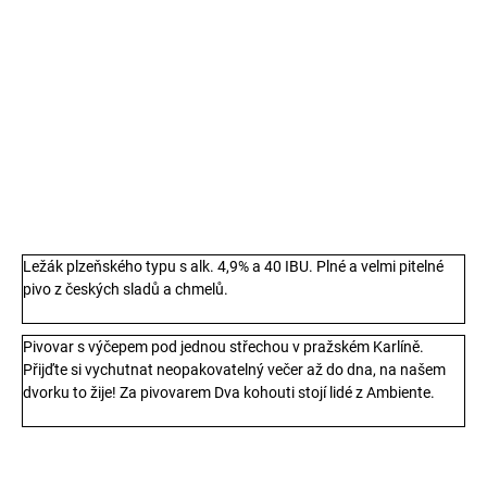
cena:
−
+
Přidat do košíku
500ml
DETAILNÍ INFORMACE
TISK
ZEPTAT SE
Ležák plzeňského typu s alk. 4,9% a 40 IBU. Plné a velmi pitelné
pivo z českých sladů a chmelů.
Pivovar s výčepem pod jednou střechou v pražském Karlíně.
Přijďte si vychutnat neopakovatelný večer až do dna, na našem
dvorku to žije! Za pivovarem Dva kohouti stojí lidé z Ambiente.