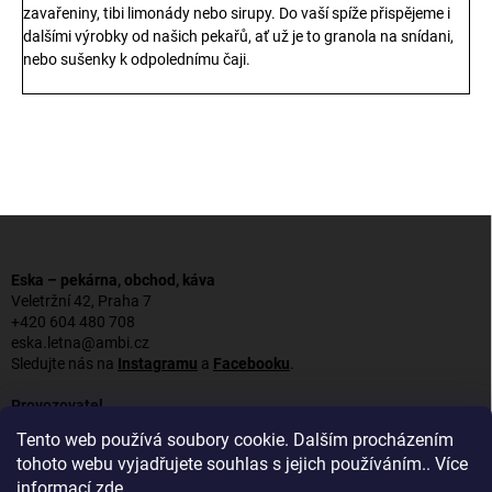
zavařeniny, tibi limonády nebo sirupy. Do vaší spíže přispějeme i
dalšími výrobky od našich pekařů, ať už je to granola na snídani,
nebo sušenky k odpolednímu čaji.
Z
á
p
Eska – pekárna, obchod, káva
a
Veletržní 42, Praha 7
t
+420 604 480 708
í
eska.letna@ambi.cz
Sledujte nás na
Instagramu
a
Facebooku
.
Provozovatel
Achleba, s. r. o.
Tento web používá soubory cookie. Dalším procházením
IČ: 09660461
tohoto webu vyjadřujete souhlas s jejich používáním.. Více
informací
zde
.
Pokud máte alergie nebo jiné dietní omezení, obraťte se, prosím, na