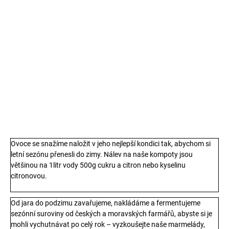
druh
cena:
−
+
Přidat do košíku
720g/450g
DETAILNÍ INFORMACE
TISK
ZEPTAT SE
Ovoce se snažíme naložit v jeho nejlepší kondici tak, abychom si
letní sezónu přenesli do zimy. Nálev na naše kompoty jsou
většinou na 1litr vody 500g cukru a citron nebo kyselinu
citronovou.
Od jara do podzimu zavařujeme, nakládáme a fermentujeme
sezónní suroviny od českých a moravských farmářů, abyste si je
mohli vychutnávat po celý rok – vyzkoušejte naše marmelády,