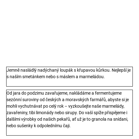
cena:
−
+
Přidat do košíku
125g
DETAILNÍ INFORMACE
TISK
ZEPTAT SE
Jemně nasládlý nadýchaný loupák s křupavou kůrkou. Nejlepší je
s naším smetánkem nebo s máslem a marmeládou.
Od jara do podzimu zavařujeme, nakládáme a fermentujeme
sezónní suroviny od českých a moravských farmářů, abyste si je
mohli vychutnávat po celý rok – vyzkoušejte naše marmelády,
zavařeniny, tibi limonády nebo sirupy. Do vaší spíže přispějeme i
dalšími výrobky od našich pekařů, ať už je to granola na snídani,
nebo sušenky k odpolednímu čaji.